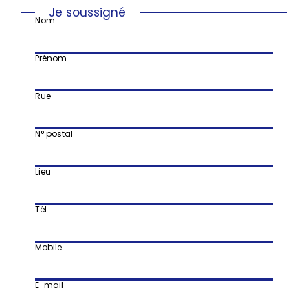
Je soussigné
Nom
Prénom
Rue
N° postal
Lieu
Tél.
Mobile
E-mail