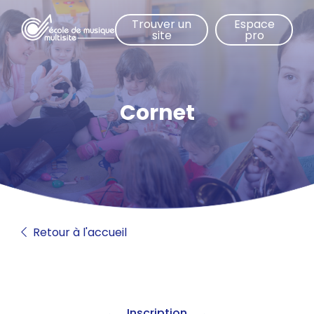
Aller
Trouver un
Espace
au
site
pro
contenu
principal
Cornet
Retour à l'accueil
Inscription